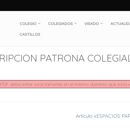
COLEGIO
COLEGIADOS
VISADO
ACTUALI
CASTILLOS
Buscar:
CRIPCION PATRONA COLEGIA
ivo PDF debe estar exactamente en el mismo dominio que esta
Entrada
Artículo «ESPACIOS P
siguiente: