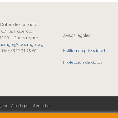
Datos de contacto
C/Tte. Figueroa, 14
Avisos legales
19001 · Guadalajara
acmgu@coacmgu.org
Política de privacidad
Tfno.:
949 24 75 60
Protección de datos
lajara – Creado por Informadsa