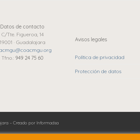
Datos de contacto
C/Tte. Figueroa, 14
Avisos legales
19001 · Guadalajara
acmgu@coacmgu.org
Política de privacidad
Tfno.:
949 24 75 60
Protección de datos
lajara – Creado por Informadsa