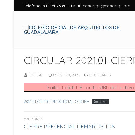
Ir
Teléfono: 949 24 75 60 – Email:
coacmgu@coacmgu.org
al
contenido
CIRCULAR 2021.01-CI
COLEGIO
12 ENERO, 2021
CIRCULARES
Failed to fetch Error: La URL del arch
2021.01-CIERRE-PRESENCIAL-OFICINA
Descarga
Navegación
ANTERIOR
Entrada
de
CIERRE PRESENCIAL DEMARCACIÓN
anterior: