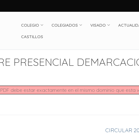
COLEGIO
COLEGIADOS
VISADO
ACTUALI
CASTILLOS
Buscar:
ERRE PRESENCIAL DEMARCAC
ivo PDF debe estar exactamente en el mismo dominio que esta
Entrada
CIRCULAR 2
siguiente: