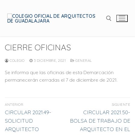
Ir
al
contenido
Buscar:
CIERRE OFICINAS
COLEGIO
3 DICIEMBRE, 2021
GENERAL
Se informa que las oficinas de esta Demarcación
permanecerán cerradas el 7 de diciembre de 2021.
Navegación
ANTERIOR
SIGUIENTE
de
Entrada
Entrada
CIRCULAR 2021.49-
CIRCULAR 2021.50-
anterior:
siguiente:
entradas
SOLICITUD
BOLSA DE TRABAJO DE
ARQUITECTO
ARQUITECTO EN EL