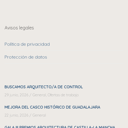
Avisos legales
Política de privacidad
Protección de datos
BUSCAMOS ARQUITECTO/A DE CONTROL
29 junio, 2026
/
General
,
Ofertas de trabajo
MEJORA DEL CASCO HISTÓRICO DE GUADALAJARA
22 junio, 2026
/
General
GALA III PREMIOS ARQUITECTURA DE CASTILLA-LA MANCHA